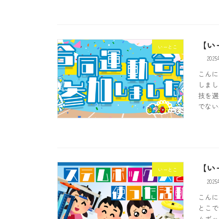
【い
いーとこ
202
こんに
しまし
技を選
でない
【い
いーとこ
202
こんに
とこで
ムボッ