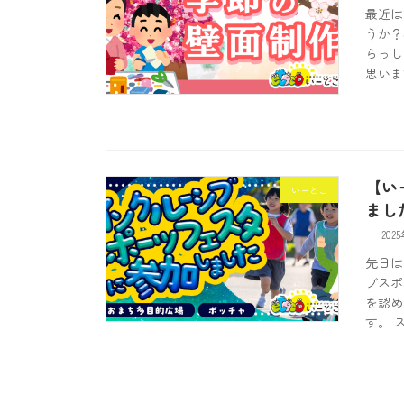
最近は
うか？
らっし
思いま
【い
いーとこ
まし
202
先日は
ブスポ
を認め
す。 ス