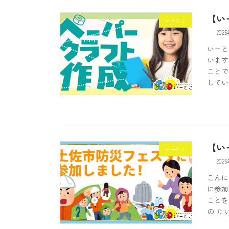
【い
いーとこ
202
いーと
います
ことで
してい
【い
いーとこ
202
こんに
に参加
ことを
の"た