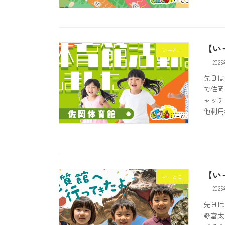
【い
いーとこ
202
先日は
で佐岡
ャッチ
他利用
【い
いーとこ
202
先日は
野富太