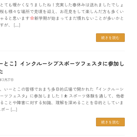
とても暖かくなりましたね！充実した春休みは送れましたでしょ
桜も様々な場所で見頃を迎え、お花見をして楽しんだ方も多くい
ゃると思います
新学期が始まってまだ慣れないことが多いかと
すが、 […]
続きを読む
ーとこ】インクルーシブスポーツフェスタに参加し
た
5年3月27日
、いーとこの皆様でおまち多目的広場で開かれた『インクルーシ
ーツフェスタ』に参加しました！⛹ スポーツ体験を通して、他者
ることや障害に対する知識、理解を深めることを目的としていま
ポー […]
続きを読む