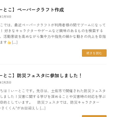
ーとこ】ペーパークラフト作成
5年3月14日
こでは、最近ペーパークラフトが利用者様の間でブームになって
！ 好きなキャラクターやゲームなど興味のあるものを検索する
、活動意欲を高めながら集中力や指先の細かな動きの向上を目指
ます
[…]
続きを読む
ーとこ】防災フェスタに参加しました！
5年2月28日
ちは！いーとこです。先日は、土佐市で開催された防災フェスタ
しました！災害に関する学びを深めることや災害時の対応を学ぶ
目的としています。 防災フェスタでは、防災キャラクター
いさくくん"がお出迎えし […]