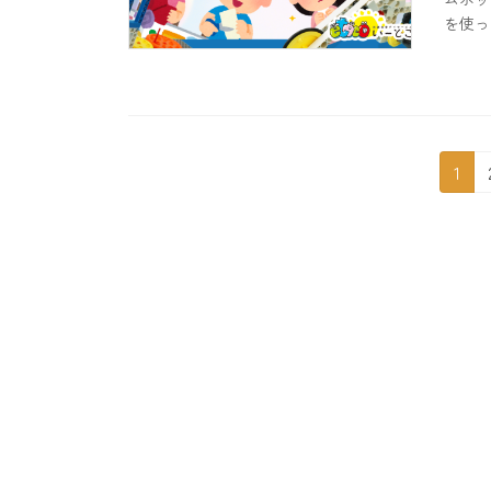
を使っ
投
固
1
定
稿
ペ
の
ー
ジ
ペ
ー
ジ
送
り