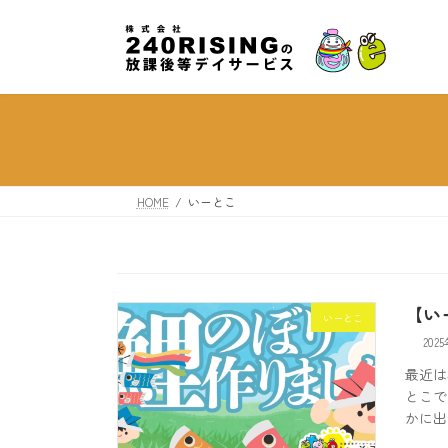
コ
ナ
ン
ビ
テ
ゲ
ン
ー
ツ
シ
へ
ョ
ス
ン
キ
に
ッ
移
HOME
いーとこ
プ
動
【い
いーとこ
202
最近は
とこで
かに出