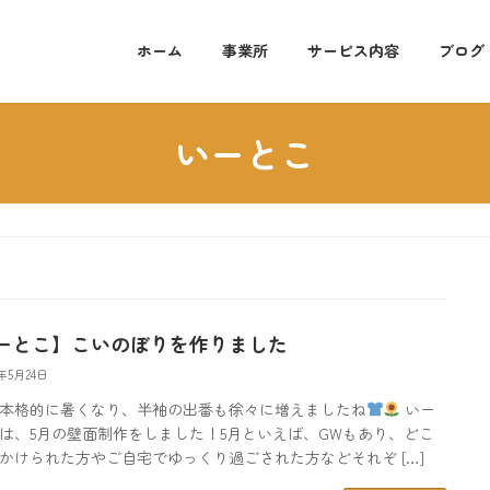
ホーム
事業所
サービス内容
ブログ
いーとこ
ーとこ】こいのぼりを作りました
5年5月24日
本格的に暑くなり、半袖の出番も徐々に増えましたね
いー
は、5月の壁面制作をしました！5月といえば、GWもあり、どこ
かけられた方やご自宅でゆっくり過ごされた方などそれぞ […]