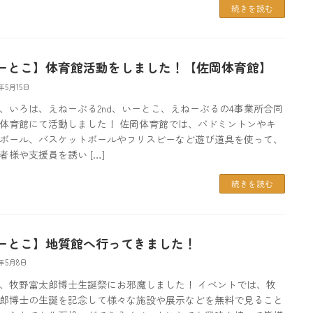
続きを読む
ーとこ】体育館活動をしました！【佐岡体育館】
5年5月15日
、いろは、えねーぶる2nd、いーとこ、えねーぶるの4事業所合同
体育館にて活動しました！ 佐岡体育館では、バドミントンやキ
ボール、バスケットボールやフリスビーなど遊び道具を使って、
者様や支援員を誘い […]
続きを読む
ーとこ】地質館へ行ってきました！
5年5月8日
、牧野富太郎博士生誕祭にお邪魔しました！ イベントでは、牧
郎博士の生誕を記念して様々な施設や展示などを無料で見ること