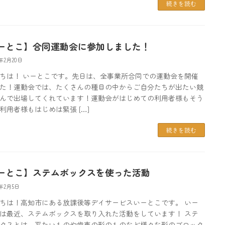
続きを読む
ーとこ】合同運動会に参加しました！
5年2月20日
ちは！ いーとこです。先日は、全事業所合同での運動会を開催
た！運動会では、たくさんの種目の中からご自分たちが出たい競
んで出場してくれています！運動会がはじめての利用者様もそう
利用者様もはじめは緊張 […]
続きを読む
ーとこ】ステムボックスを使った活動
5年2月5日
ちは！高知市にある放課後等デイサービスいーとこです。 いー
は最近、ステムボックスを取り入れた活動をしています！ ステ
クスとは、平たいものや歯車の形のものなど様々な形のブロック