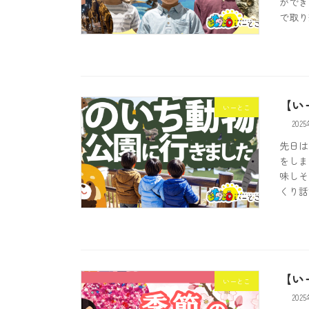
ができ
で取り組
【い
いーとこ
202
先日は
をしま
味しそ
くり話
【い
いーとこ
202