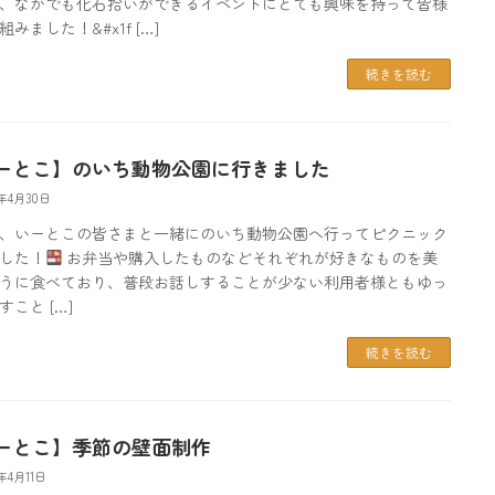
、なかでも化石拾いができるイベントにとても興味を持って皆様
みました！&#x1f […]
続きを読む
ーとこ】のいち動物公園に行きました
5年4月30日
、いーとこの皆さまと一緒にのいち動物公園へ行ってピクニック
した！
お弁当や購入したものなどそれぞれが好きなものを美
うに食べており、普段お話しすることが少ない利用者様ともゆっ
すこと […]
続きを読む
ーとこ】季節の壁面制作
5年4月11日