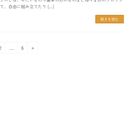
て、自由に組み立てたり […]
続きを読む
固
固
2
…
6
»
定
定
ペ
ペ
ー
ー
ジ
ジ